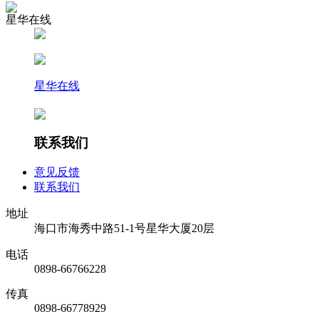
星华在线
星华在线
联系我们
意见反馈
联系我们
地址
海口市海秀中路51-1号星华大厦20层
电话
0898-66766228
传真
0898-66778929